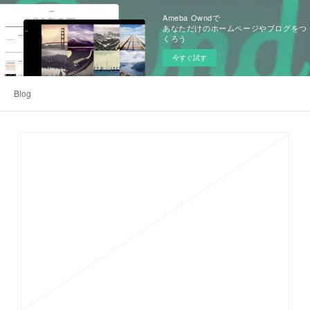
Ameba Owndで
あなただけのホームページやブログをつ
くろう
今すぐ試す
Blog